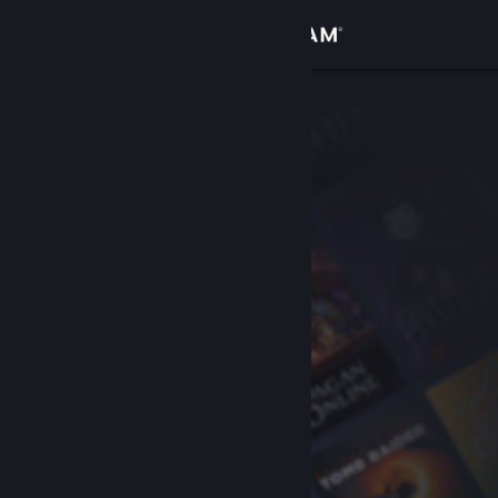
Вписване
Магазин
Общност
Относно
Поддръжка
Смяна на езика
Сдобийте се с мобилното Steam приложение
Преглед на сайта за настолни компютри