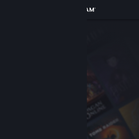
Вписване
Магазин
Общност
Относно
Поддръжка
Смяна на езика
Сдобийте се с мобилното Steam приложение
Преглед на сайта за настолни компютри