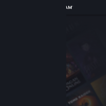
Вписване
Магазин
Общност
Относно
Поддръжка
Смяна на езика
Сдобийте се с мобилното Steam приложение
Преглед на сайта за настолни компютри