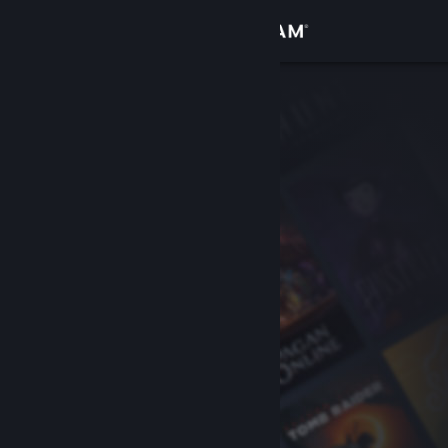
Вписване
Магазин
Общност
Относно
Поддръжка
Смяна на езика
Сдобийте се с мобилното Steam приложение
Преглед на сайта за настолни компютри