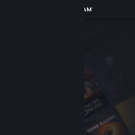
Вписване
Магазин
Общност
Относно
Поддръжка
Смяна на езика
Сдобийте се с мобилното Steam приложение
Преглед на сайта за настолни компютри