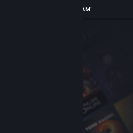
Вписване
Магазин
Общност
Относно
Поддръжка
Смяна на езика
Сдобийте се с мобилното Steam приложение
Преглед на сайта за настолни компютри