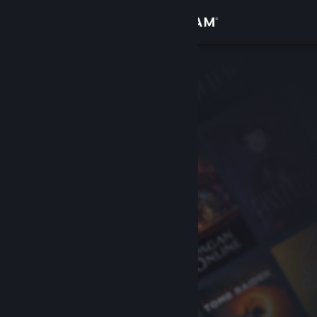
Вписване
Магазин
Общност
Относно
Поддръжка
Смяна на езика
Сдобийте се с мобилното Steam приложение
Преглед на сайта за настолни компютри