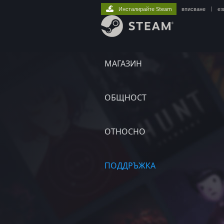
Инсталирайте Steam
вписване
|
ез
МАГАЗИН
ОБЩНОСТ
ОТНОСНО
ПОДДРЪЖКА