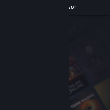
Вписване
Магазин
Общност
Относно
Поддръжка
Смяна на езика
Сдобийте се с мобилното Steam приложение
Преглед на сайта за настолни компютри