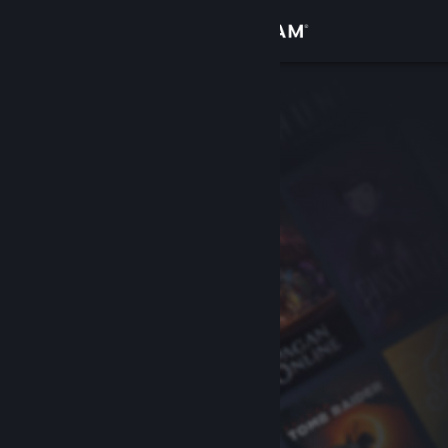
Вписване
Магазин
Общност
Относно
Поддръжка
Смяна на езика
Сдобийте се с мобилното Steam приложение
Преглед на сайта за настолни компютри