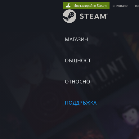
Инсталирайте Steam
вписване
|
ез
МАГАЗИН
ОБЩНОСТ
ОТНОСНО
ПОДДРЪЖКА