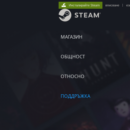
Инсталирайте Steam
вписване
|
ез
МАГАЗИН
ОБЩНОСТ
ОТНОСНО
ПОДДРЪЖКА