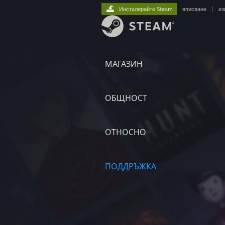
Инсталирайте Steam
вписване
|
ез
МАГАЗИН
ОБЩНОСТ
ОТНОСНО
ПОДДРЪЖКА