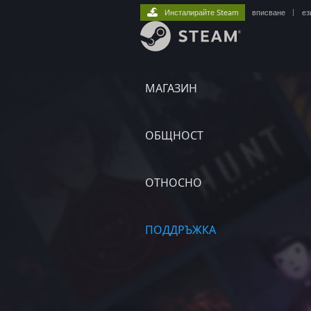
Инсталирайте Steam
вписване
|
ез
МАГАЗИН
ОБЩНОСТ
ОТНОСНО
ПОДДРЪЖКА