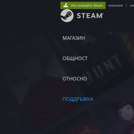
Инсталирайте Steam
вписване
|
ез
МАГАЗИН
ОБЩНОСТ
ОТНОСНО
ПОДДРЪЖКА