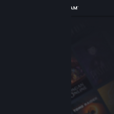
Вписване
Магазин
Общност
Относно
Поддръжка
Смяна на езика
Сдобийте се с мобилното Steam приложение
Преглед на сайта за настолни компютри