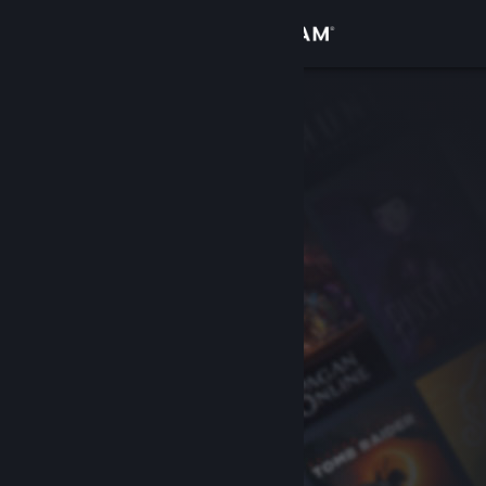
Вписване
Магазин
Общност
Относно
Поддръжка
Смяна на езика
Сдобийте се с мобилното Steam приложение
Преглед на сайта за настолни компютри