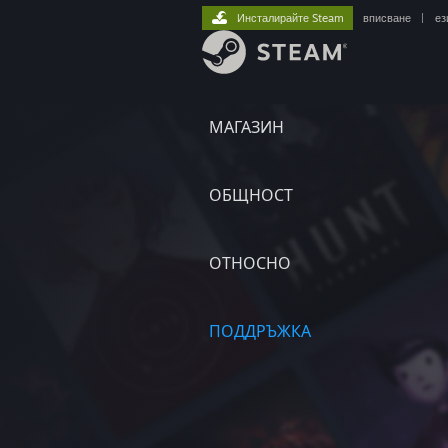
Инсталирайте Steam
вписване
|
ез
МАГАЗИН
ОБЩНОСТ
ОТНОСНО
ПОДДРЪЖКА