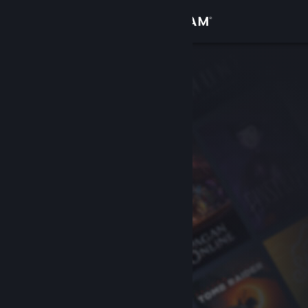
Вписване
Магазин
Общност
Относно
Поддръжка
Смяна на езика
Сдобийте се с мобилното Steam приложение
Преглед на сайта за настолни компютри