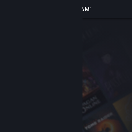
Вписване
Магазин
Общност
Относно
Поддръжка
Смяна на езика
Сдобийте се с мобилното Steam приложение
Преглед на сайта за настолни компютри