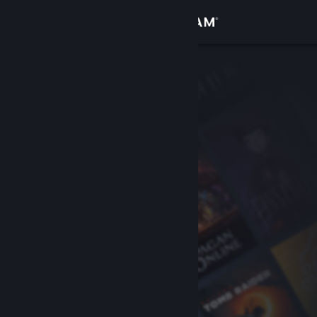
Вписване
Магазин
Общност
Относно
Поддръжка
Смяна на езика
Сдобийте се с мобилното Steam приложение
Преглед на сайта за настолни компютри