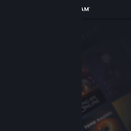
Вписване
Магазин
Общност
Относно
Поддръжка
Смяна на езика
Сдобийте се с мобилното Steam приложение
Преглед на сайта за настолни компютри