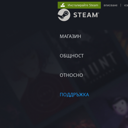
Инсталирайте Steam
вписване
|
ез
МАГАЗИН
ОБЩНОСТ
ОТНОСНО
ПОДДРЪЖКА