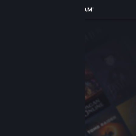
Вписване
Магазин
Общност
Относно
Поддръжка
Смяна на езика
Сдобийте се с мобилното Steam приложение
Преглед на сайта за настолни компютри