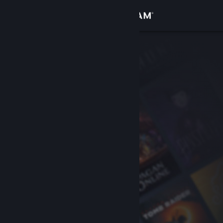
Вписване
Магазин
Общност
Относно
Поддръжка
Смяна на езика
Сдобийте се с мобилното Steam приложение
Преглед на сайта за настолни компютри