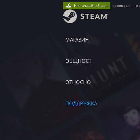
Инсталирайте Steam
вписване
|
ез
МАГАЗИН
ОБЩНОСТ
ОТНОСНО
ПОДДРЪЖКА