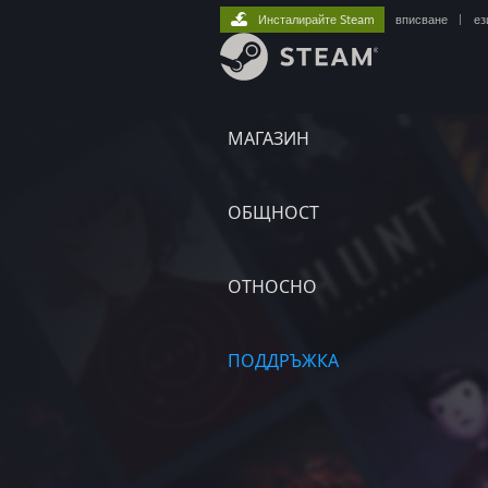
Инсталирайте Steam
вписване
|
ез
МАГАЗИН
ОБЩНОСТ
ОТНОСНО
ПОДДРЪЖКА