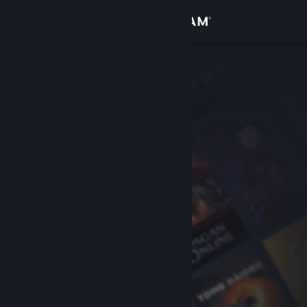
Вписване
Магазин
Общност
Относно
Поддръжка
Смяна на езика
Сдобийте се с мобилното Steam приложение
Преглед на сайта за настолни компютри