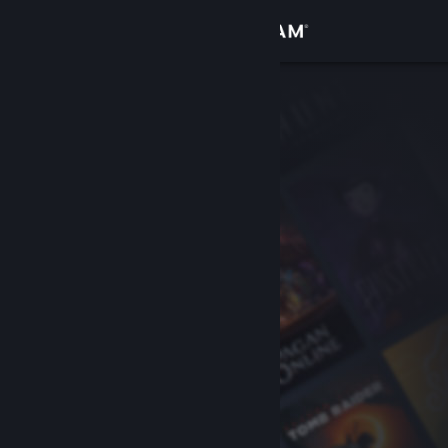
Вписване
Магазин
Общност
Относно
Поддръжка
Смяна на езика
Сдобийте се с мобилното Steam приложение
Преглед на сайта за настолни компютри