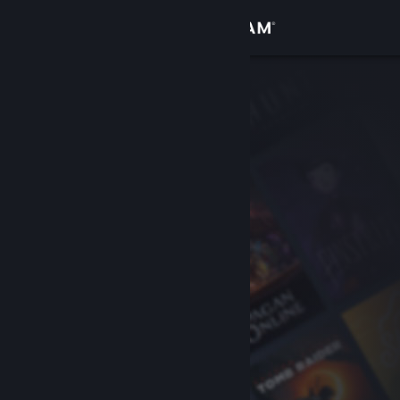
Вписване
Магазин
Общност
Относно
Поддръжка
Смяна на езика
Сдобийте се с мобилното Steam приложение
Преглед на сайта за настолни компютри