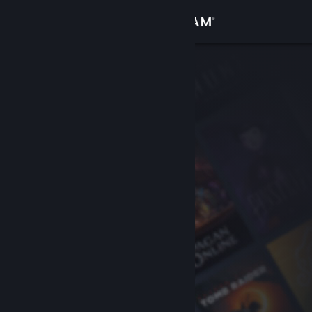
Вписване
Магазин
Общност
Относно
Поддръжка
Смяна на езика
Сдобийте се с мобилното Steam приложение
Преглед на сайта за настолни компютри