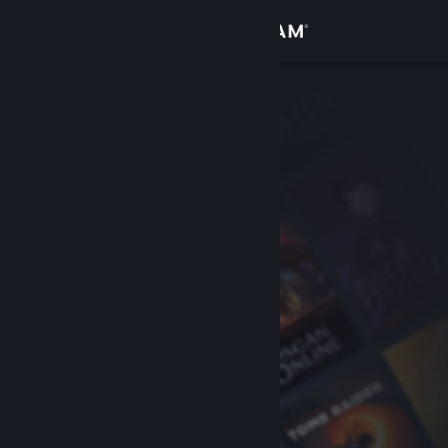
Вписване
Магазин
Общност
Относно
Поддръжка
Смяна на езика
Сдобийте се с мобилното Steam приложение
Преглед на сайта за настолни компютри