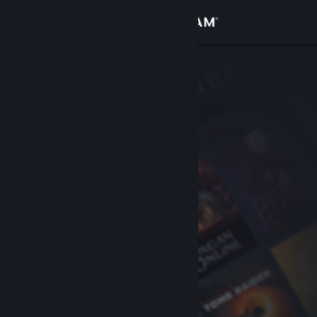
Вписване
Магазин
Общност
Относно
Поддръжка
Смяна на езика
Сдобийте се с мобилното Steam приложение
Преглед на сайта за настолни компютри