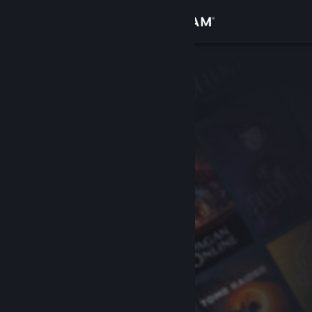
Вписване
Магазин
Общност
Относно
Поддръжка
Смяна на езика
Сдобийте се с мобилното Steam приложение
Преглед на сайта за настолни компютри