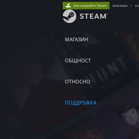
Инсталирайте Steam
вписване
|
ез
МАГАЗИН
ОБЩНОСТ
ОТНОСНО
ПОДДРЪЖКА