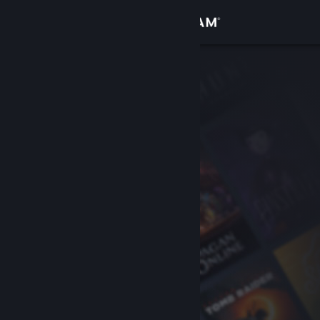
Вписване
Магазин
Общност
Относно
Поддръжка
Смяна на езика
Сдобийте се с мобилното Steam приложение
Преглед на сайта за настолни компютри