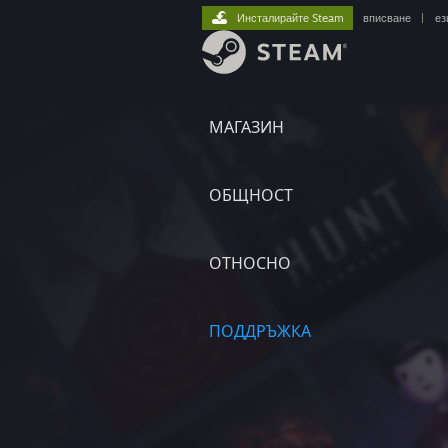
Инсталирайте Steam
вписване
|
ез
МАГАЗИН
ОБЩНОСТ
ОТНОСНО
ПОДДРЪЖКА