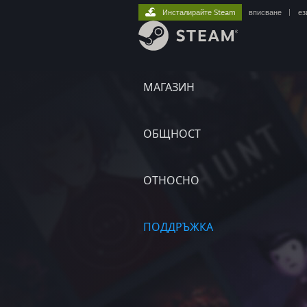
Инсталирайте Steam
вписване
|
ез
МАГАЗИН
ОБЩНОСТ
ОТНОСНО
ПОДДРЪЖКА