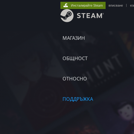
Инсталирайте Steam
вписване
|
ез
МАГАЗИН
ОБЩНОСТ
ОТНОСНО
ПОДДРЪЖКА