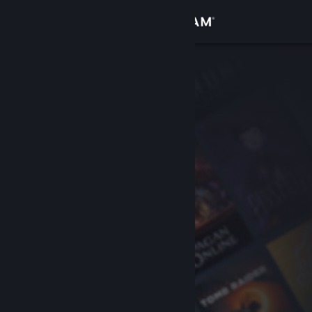
Вписване
Магазин
Общност
Относно
Поддръжка
Смяна на езика
Сдобийте се с мобилното Steam приложение
Преглед на сайта за настолни компютри