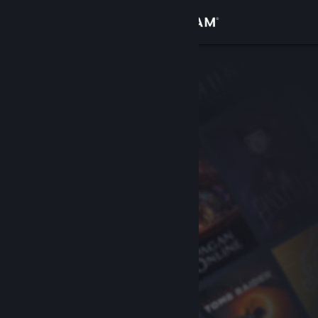
Вписване
Магазин
Общност
Относно
Поддръжка
Смяна на езика
Сдобийте се с мобилното Steam приложение
Преглед на сайта за настолни компютри