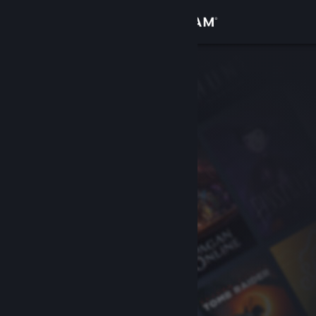
Вписване
Магазин
Общност
Относно
Поддръжка
Смяна на езика
Сдобийте се с мобилното Steam приложение
Преглед на сайта за настолни компютри