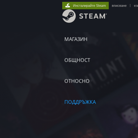
Инсталирайте Steam
вписване
|
ез
МАГАЗИН
ОБЩНОСТ
ОТНОСНО
ПОДДРЪЖКА