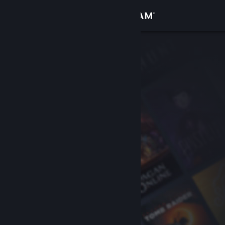
Вписване
Магазин
Общност
Относно
Поддръжка
Смяна на езика
Сдобийте се с мобилното Steam приложение
Преглед на сайта за настолни компютри