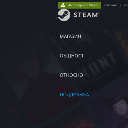
Инсталирайте Steam
вписване
|
ез
МАГАЗИН
ОБЩНОСТ
ОТНОСНО
ПОДДРЪЖКА