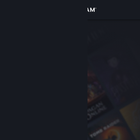
Вписване
Магазин
Общност
Относно
Поддръжка
Смяна на езика
Сдобийте се с мобилното Steam приложение
Преглед на сайта за настолни компютри