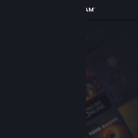
Вписване
Магазин
Общност
Относно
Поддръжка
Смяна на езика
Сдобийте се с мобилното Steam приложение
Преглед на сайта за настолни компютри