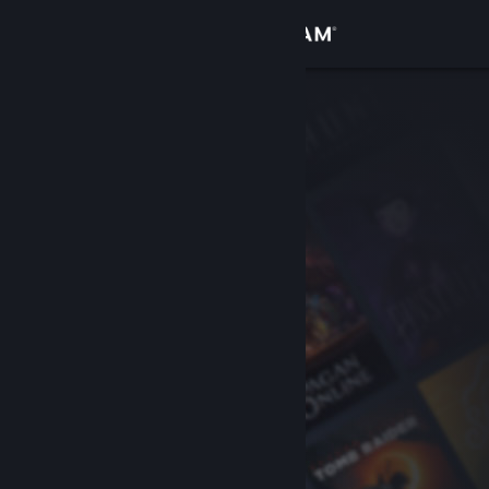
Вписване
Магазин
Общност
Относно
Поддръжка
Смяна на езика
Сдобийте се с мобилното Steam приложение
Преглед на сайта за настолни компютри