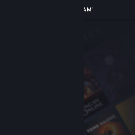
Вписване
Магазин
Общност
Относно
Поддръжка
Смяна на езика
Сдобийте се с мобилното Steam приложение
Преглед на сайта за настолни компютри