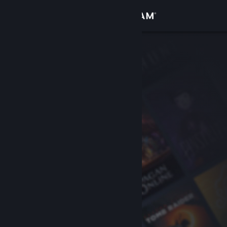
Вписване
Магазин
Общност
Относно
Поддръжка
Смяна на езика
Сдобийте се с мобилното Steam приложение
Преглед на сайта за настолни компютри